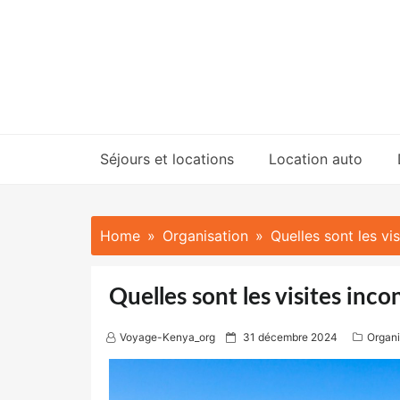
Skip
to
content
Séjours et locations
Location auto
Home
Organisation
Quelles sont les vi
Quelles sont les visites inc
P
Voyage-Kenya_org
31 décembre 2024
Organi
o
s
t