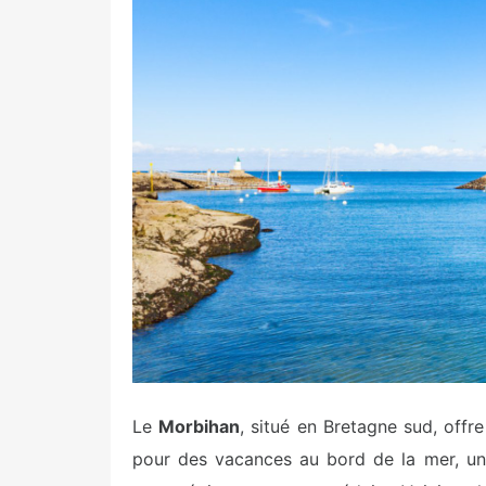
e
d
o
n
Le
Morbihan
, situé en Bretagne sud, offr
pour des vacances au bord de la mer, une