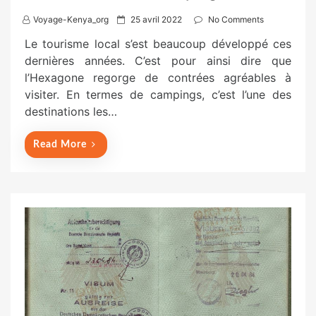
P
Voyage-Kenya_org
25 avril 2022
No Comments
o
Le tourisme local s’est beaucoup développé ces
s
dernières années. C’est pour ainsi dire que
t
l’Hexagone regorge de contrées agréables à
e
visiter. En termes de campings, c’est l’une des
d
destinations les…
o
n
Read More