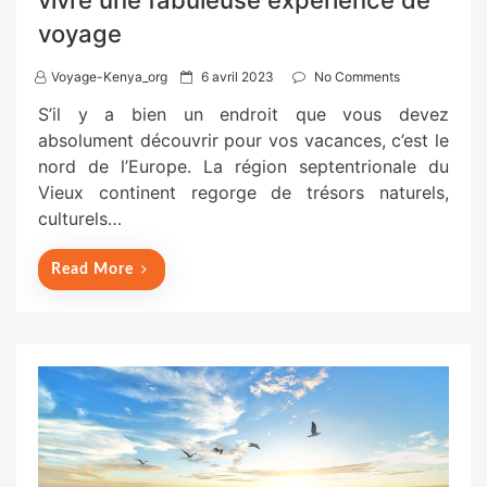
voyage
P
Voyage-Kenya_org
6 avril 2023
No Comments
o
S’il y a bien un endroit que vous devez
s
absolument découvrir pour vos vacances, c’est le
t
nord de l’Europe. La région septentrionale du
e
Vieux continent regorge de trésors naturels,
d
culturels…
o
n
Read More