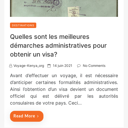
DESTINATIONS
Quelles sont les meilleures
démarches administratives pour
obtenir un visa?
P
Voyage-Kenya_org
14 juin 2021
No Comments
o
Avant d’effectuer un voyage, il est nécessaire
s
d’anticiper certaines formalités administratives.
t
Ainsi l’obtention d’un visa devient un document
e
officiel qui est délivré par les autorités
d
consulaires de votre pays. Ceci…
o
n
Read More