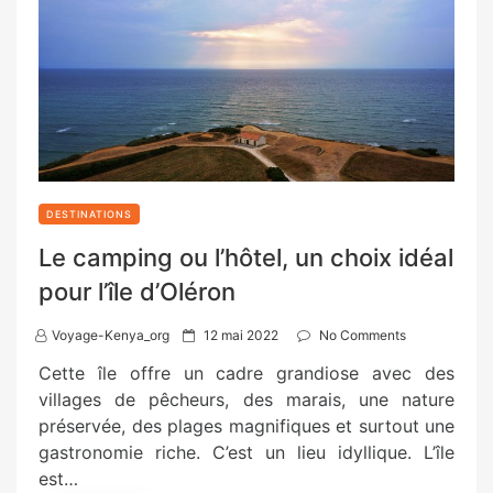
DESTINATIONS
Le camping ou l’hôtel, un choix idéal
pour l’île d’Oléron
P
Voyage-Kenya_org
12 mai 2022
No Comments
o
Cette île offre un cadre grandiose avec des
s
villages de pêcheurs, des marais, une nature
t
préservée, des plages magnifiques et surtout une
e
gastronomie riche. C’est un lieu idyllique. L’île
d
est…
o