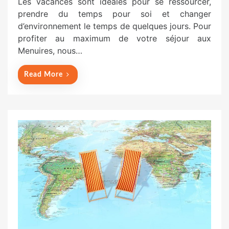
Les vacances sont idéales pour se ressourcer,
s
prendre du temps pour soi et changer
t
d’environnement le temps de quelques jours. Pour
e
profiter au maximum de votre séjour aux
d
Menuires, nous…
o
n
Read More