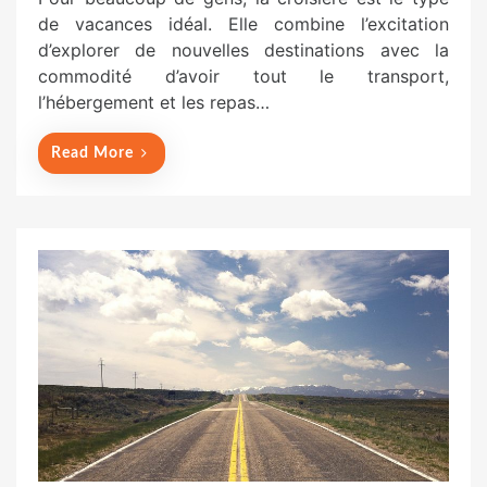
s
de vacances idéal. Elle combine l’excitation
t
d’explorer de nouvelles destinations avec la
e
commodité d’avoir tout le transport,
d
l’hébergement et les repas…
o
n
Read More