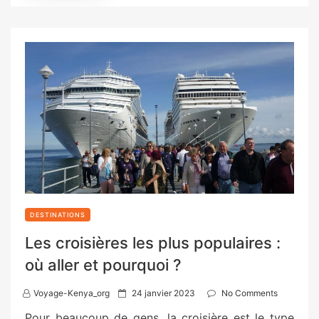
DESTINATIONS
Les croisières les plus populaires :
où aller et pourquoi ?
P
Voyage-Kenya_org
24 janvier 2023
No Comments
o
Pour beaucoup de gens, la croisière est le type