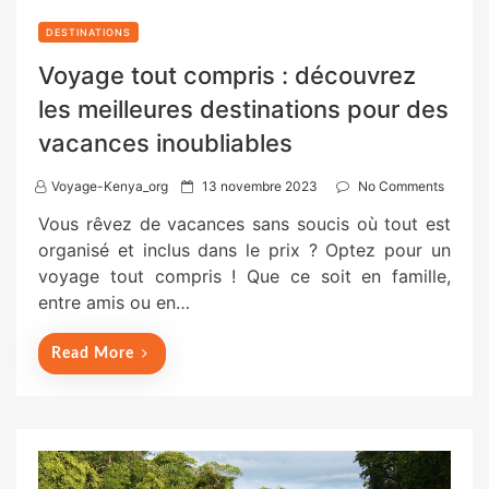
DESTINATIONS
Voyage tout compris : découvrez
les meilleures destinations pour des
vacances inoubliables
P
Voyage-Kenya_org
13 novembre 2023
No Comments
o
Vous rêvez de vacances sans soucis où tout est
s
organisé et inclus dans le prix ? Optez pour un
t
voyage tout compris ! Que ce soit en famille,
e
entre amis ou en…
d
o
Read More
n