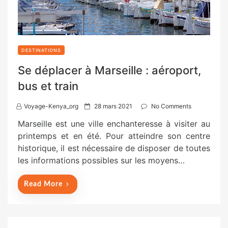
DESTINATIONS
Se déplacer à Marseille : aéroport,
bus et train
P
Voyage-Kenya_org
28 mars 2021
No Comments
o
Marseille est une ville enchanteresse à visiter au
s
printemps et en été. Pour atteindre son centre
t
historique, il est nécessaire de disposer de toutes
e
les informations possibles sur les moyens…
d
o
Read More
n