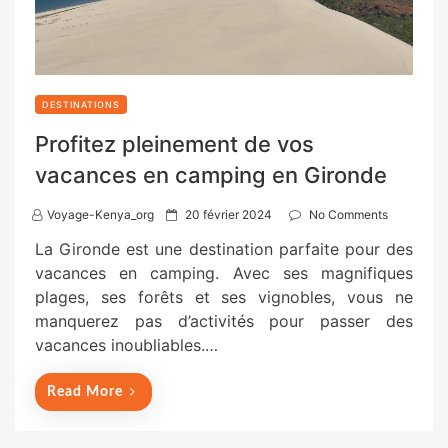
DESTINATIONS
Profitez pleinement de vos
vacances en camping en Gironde
P
Voyage-Kenya_org
20 février 2024
No Comments
o
La Gironde est une destination parfaite pour des
s
vacances en camping. Avec ses magnifiques
t
plages, ses forêts et ses vignobles, vous ne
e
manquerez pas d’activités pour passer des
d
vacances inoubliables.…
o
n
Read More