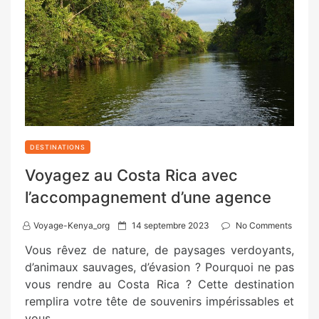
DESTINATIONS
Voyagez au Costa Rica avec
l’accompagnement d’une agence
P
Voyage-Kenya_org
14 septembre 2023
No Comments
o
Vous rêvez de nature, de paysages verdoyants,
s
d’animaux sauvages, d’évasion ? Pourquoi ne pas
t
vous rendre au Costa Rica ? Cette destination
e
remplira votre tête de souvenirs impérissables et
d
vous…