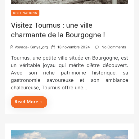
DESTINATIONS
Visitez Tournus : une ville
charmante de la Bourgogne !
P
Voyage-Kenya_org
18 novembre 2024
No Comments
o
Tournus, une petite ville située en Bourgogne, est
s
un véritable joyau qui mérite d’être découvert.
t
Avec son riche patrimoine historique, sa
e
gastronomie savoureuse et son ambiance
d
chaleureuse, Tournus offre une…
o
n
Read More