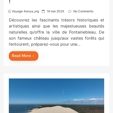
!
P
Voyage-Kenya_org
16 mai 2024
No Comments
o
Découvrez les fascinants trésors historiques et
s
artistiques ainsi que les majestueuses beautés
t
naturelles qu’offre la ville de Fontainebleau. De
e
son fameux château jusqu’aux vastes forêts qui
d
l’entourent, préparez-vous pour une…
o
n
Read More