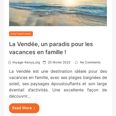
DESTINATIONS
La Vendée, un paradis pour les
vacances en famille !
P
Voyage-Kenya_org
20 février 2023
No Comments
o
La Vendée est une destination idéale pour des
s
vacances en famille, avec ses plages baignées de
t
soleil, ses paysages époustouflants et son large
e
éventail d’activités. Une excellente façon de
d
découvrir…
o
n
Read More