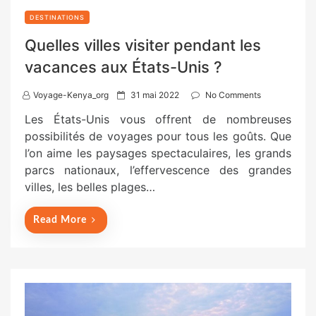
DESTINATIONS
Quelles villes visiter pendant les
vacances aux États-Unis ?
P
Voyage-Kenya_org
31 mai 2022
No Comments
o
Les États-Unis vous offrent de nombreuses
s
possibilités de voyages pour tous les goûts. Que
t
l’on aime les paysages spectaculaires, les grands
e
parcs nationaux, l’effervescence des grandes
d
villes, les belles plages…
o
n
Read More