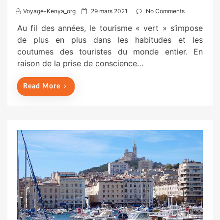
P
Voyage-Kenya_org
29 mars 2021
No Comments
o
Au fil des années, le tourisme « vert » s’impose
s
de plus en plus dans les habitudes et les
t
coutumes des touristes du monde entier. En
e
raison de la prise de conscience…
d
o
Read More
n