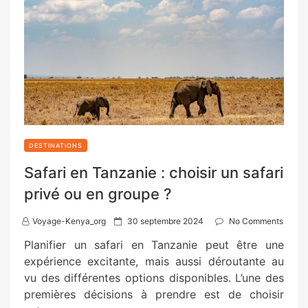
DESTINATIONS
Safari en Tanzanie : choisir un safari
privé ou en groupe ?
P
Voyage-Kenya_org
30 septembre 2024
No Comments
o
Planifier un safari en Tanzanie peut être une
s
expérience excitante, mais aussi déroutante au
t
vu des différentes options disponibles. L’une des
e
premières décisions à prendre est de choisir
d