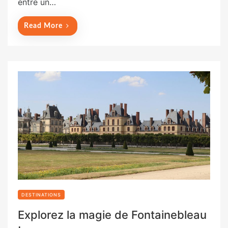
entre un…
o
n
Read More
DESTINATIONS
Explorez la magie de Fontainebleau