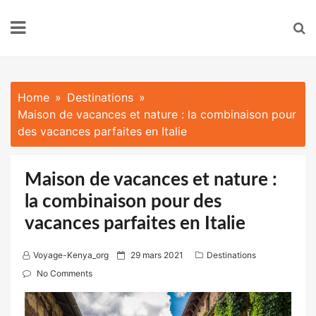
Skip
to
content
Home
Destinations
Maison de vacances et nature : la combinaison pour
des vacances parfaites en Italie
Maison de vacances et nature :
la combinaison pour des
vacances parfaites en Italie
P
Voyage-Kenya_org
29 mars 2021
Destinations
o
No Comments
s
t