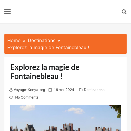
Skip
to
content
Home
Destinations
Explorez la magie de Fontainebleau !
Explorez la magie de
Fontainebleau !
P
Voyage-Kenya_org
16 mai 2024
Destinations
o
No Comments
s
t
e
d