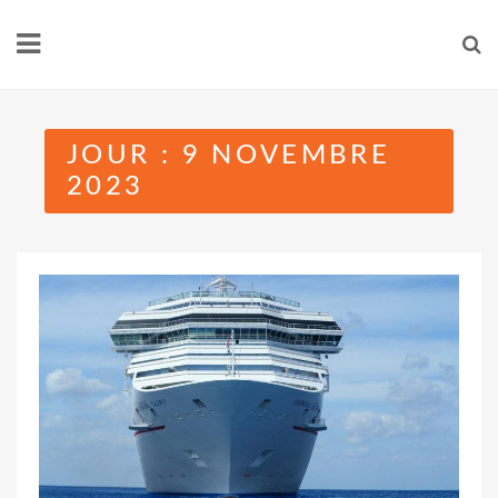
Skip
to
content
JOUR :
9 NOVEMBRE
2023